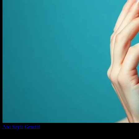
Ana Sayfa
General
Eğlencenin Görünmez Yüzü: Bir Editörün Gizli
Tutkusu