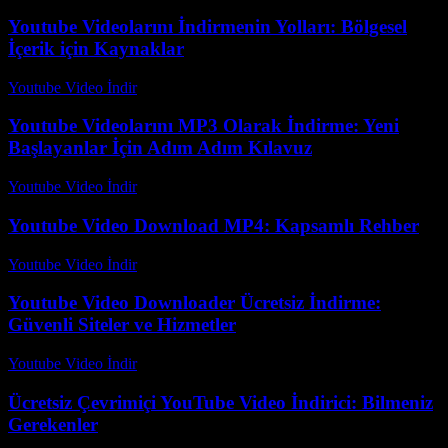
Youtube Videolarını İndirmenin Yolları: Bölgesel
İçerik için Kaynaklar
Youtube Video İndir
-
Ağustos 3, 2026
Youtube Videolarını MP3 Olarak İndirme: Yeni
Başlayanlar İçin Adım Adım Kılavuz
Youtube Video İndir
-
Ağustos 7, 2026
Youtube Video Download MP4: Kapsamlı Rehber
Youtube Video İndir
-
Temmuz 29, 2026
Youtube Video Downloader Ücretsiz İndirme:
Güvenli Siteler ve Hizmetler
Youtube Video İndir
-
Ağustos 1, 2026
Ücretsiz Çevrimiçi YouTube Video İndirici: Bilmeniz
Gerekenler