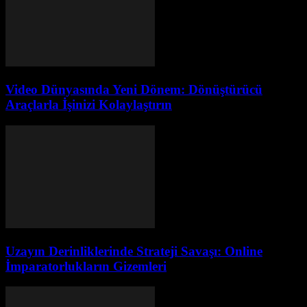
Video Dünyasında Yeni Dönem: Dönüştürücü
Araçlarla İşinizi Kolaylaştırın
Uzayın Derinliklerinde Strateji Savaşı: Online
İmparatorlukların Gizemleri