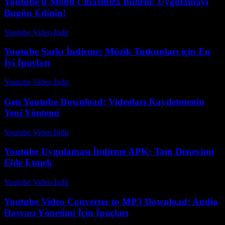
Youtube’u Mobil Cihazınıza İndirin: Uygulamayı
Bugün Edinin!
Youtube Video İndir
-
Ağustos 4, 2026
Youtube Şarkı İndirme: Müzik Tutkunları için En
İyi İpuçları
Youtube Video İndir
-
Temmuz 24, 2026
Gen Youtube Download: Videoları Kaydetmenin
Yeni Yöntemi
Youtube Video İndir
-
Temmuz 11, 2026
Youtube Uygulaması İndirme APK: Tam Deneyimi
Elde Etmek
Youtube Video İndir
-
Temmuz 15, 2026
Youtube Video Converter to MP3 Download: Audio
Dosyası Yönetimi İçin İpuçları