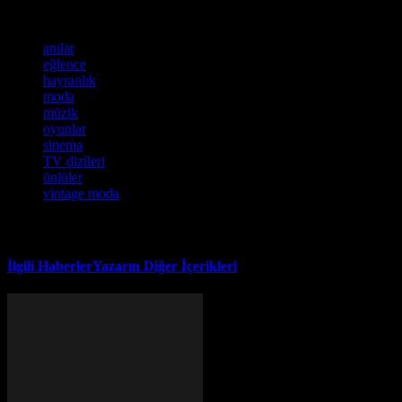
hakkında yazılar yazan bir yazar.
Etiketler
anılar
eğlence
hayranlık
moda
müzik
oyunlar
sinema
TV dizileri
ünlüler
vintage moda
İlgili Haberler
Yazarın Diğer İçerikleri