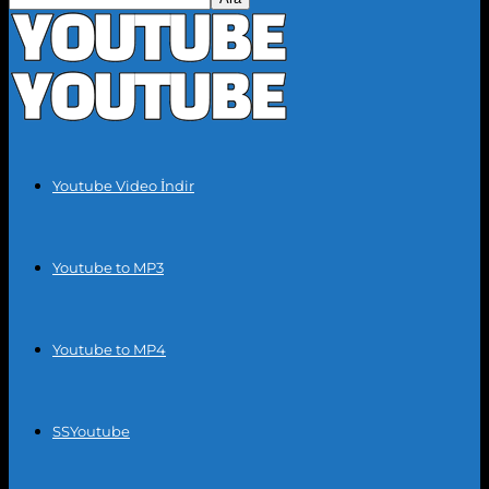
Youtube Video İndir
Youtube to MP3
Youtube to MP4
SSYoutube