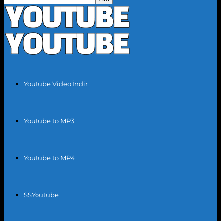
Youtube Video İndir
Youtube to MP3
Youtube to MP4
SSYoutube