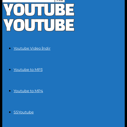
Youtube Video İndir
Youtube to MP3
Youtube to MP4
SSYoutube