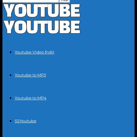
Youtube Video İndir
Youtube to MP3
Youtube to MP4
SSYoutube