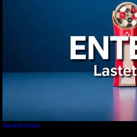
Ana Sayfa
General
Eğlencenin Dünyasına Hoş Geldiniz: En Son
Haberler ve İncelemeler