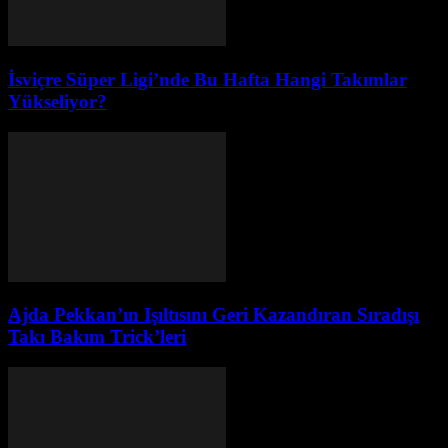
İsviçre Süper Ligi’nde Bu Hafta Hangi Takımlar
Yükseliyor?
Ajda Pekkan’ın Işıltısını Geri Kazandıran Sıradışı
Takı Bakım Trick’leri