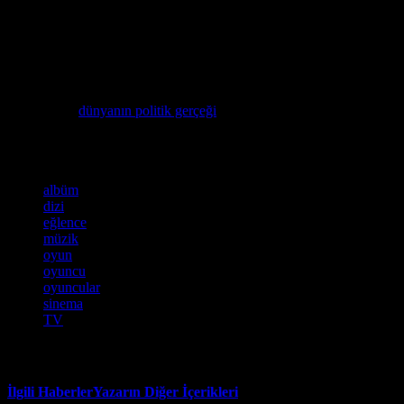
size en iyi seçimi yapmanızı sağlıyor. Bu site, web hosting hizmetleri
hakkında detaylı bilgiler sunuyor ve size en iyi seçimi yapmanızı
sağlıyor. Bu site, web hosting hizmetleri hakkında detaylı bilgiler
sunuyor ve size en iyi seçimi yapmanızı sağlıyor.
Dünyanın siyasi karmaşasını anlama konusunda bir ipucu
istiyorsanız,
dünyanın politik gerçeği
makalesini mutlaka inceleyin,
filmlerimizde ve dizilerimizde sık sık yer alan bu konuyu detaylı bir
şekilde ele alıyoruz!
Etiketler
albüm
dizi
eğlence
müzik
oyun
oyuncu
oyuncular
sinema
TV
İlgili Haberler
Yazarın Diğer İçerikleri