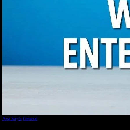
Ana Sayfa
General
Eğlencenin Dünyasında Güncel Trendler ve
Popüler Konular