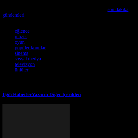
Eğlence dünyasından en yeni haberleri kaçırmayın ve
son dakika
gündemleri
keşfedin!
Etiketler
eğlence
müzik
oyun
popüler konular
sinema
sosyal medya
televizyon
ünlüler
İlgili Haberler
Yazarın Diğer İçerikleri