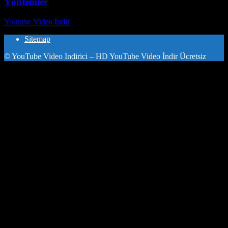
Yöntemler
Youtube Video İndir
-
Temmuz 21, 2026
Sitemap
© YouTube Video Indirici – HD YouTube Video İndir Ücretsiz