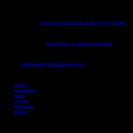
eğlence deneyimlerini daha anlamlı hale getirebilir ve hayatımızda
daha fazla memnuniyet elde edebiliriz.
Eğer stresli günlerin ardından dinlenmek ve kendinizi yeniden
bulmak istiyorsanız,
hayatınızı değiştirecek meditasyon yöntemleri
hakkında bilgi edinin.
Eğer finansal akıllılığınızı artırmak ve paranızı akıllı yatırımlarla
çoğaltmak istiyorsanız,
kişisel finans ve yatırım rehberimizi
mutlaka
inceleyin!
Eğlence ve yaşam tarzının nasıl birbirini etkilediğini keşfetmek
isterseniz,
beklenmedik bağlantıları inceleyin
, popüler kültürün gizli
köşelerini açığa çıkarıyor!
Etiketler
eğlence
minimalizm
müzik
oyunlar
televizyon
ünlüler