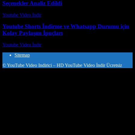
Seçenekler Analiz Edildi
Youtube Video İndir
-
Temmuz 17, 2026
Youtube Shorts İndirme ve Whatsapp Durumu için
Kolay Paylaşım İpuçları
Youtube Video İndir
-
Temmuz 23, 2026
Sitemap
© YouTube Video Indirici – HD YouTube Video İndir Ücretsiz