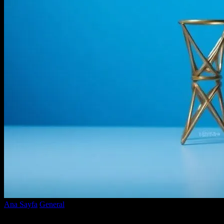
Ana Sayfa
General
Eğlencenin Dünyasında En İyi Platformlar