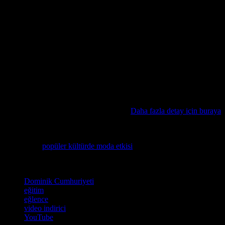
politikalarını sağlaması önemlidir. Ayrıca, araçların virus ve kötü
amaçlı yazılımlardan arındırılmış olması da önemlidir.
YouTube video indirici araçları, kullanıcılarına birçok avantaj
sunmasına rağmen, bazı dezavantajları da bulunmaktadır. Öncelikle,
araçların kullanımı, YouTube’un kullanım koşulları ile çelişebilir. Bu
nedenle, araçları kullanırken dikkatli olmak önemlidir. Ayrıca,
araçların bazıları, kullanıcı verilerini koruma ve gizlilik politikalarını
sağlamamaktadır. Bu nedenle, araçları kullanırken dikkatli olmak
önemlidir.
Pakistan’ın başbakanının diplomatik turu, bölge gerginlikleri
arasında bir film senaryosuna benziyor!
Daha fazla detay için buraya
tıklayın ve gerçek hayatın dramını keşfedin.
Moda, sinema ve müzik dünyasının nasıl birbirini etkilediğini
keşfedin ve
popüler kültürde moda etkisi
hakkında daha fazlasını
öğrenin!
Etiketler
Dominik Cumhuriyeti
eğitim
eğlence
video indirici
YouTube