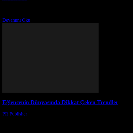
Eğlencenin Dünyasına Hoş Geldiniz Eğlence dünyası her geçen gün
daha da zenginleşiyor. Yeni filmler, diziler, oyunlar ve müzikler
sürekli olarak yayınlanıyor. Bu makalede, sizleri eğlence...
Devamını Oku
Eğlencenin Dünyasında Dikkat Çeken Trendler
PR Publisher
-
Şubat 17, 2026
Giriş Eğlence dünyası her geçen gün büyüyor ve yeni trendler
ortaya çıkıyor. Bu makalede, sinema, müzik, televizyon, ünlüler ve
oyun dünyasından en ilginç trendleri inceleyeceğiz....