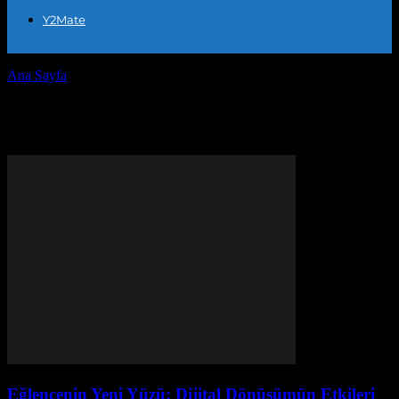
Y2Mate
Ana Sayfa
Etiketler
Mobil oyunlar
Etiket: mobil oyunlar
Eğlencenin Yeni Yüzü: Dijital Dönüşümün Etkileri