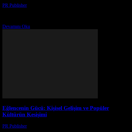
PR Publisher
-
Şubat 22, 2026
Giriş Eğlence, günlük hayattaki stresin dışında bir kaçış noktası
olarak hizmet eder. Filmler, müzik, TV dizileri ve oyunlar bizi farklı
dünyalara taşıyor, yeni deneyimler yaşatıyor....
Devamını Oku
Eğlencenin Gücü: Kişisel Gelişim ve Popüler
Kültürün Kesişimi
PR Publisher
-
Şubat 22, 2026
Giriş Eğlence, günlük hayattaki stresin dışında bir kaçış noktası