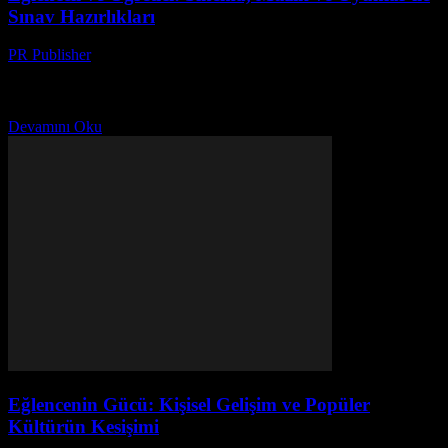
Sınav Hazırlıkları
PR Publisher
-
Şubat 27, 2026
Giriş Eğlence dünyası, sadece keyif almak için değil, aynı zamanda
öğrenme ve geliştirme amaçlarıyla da kullanabiliriz. Bu makale,
sinema, müzik ve oyunların sınav hazırlıklarında nasıl...
Devamını Oku
Eğlencenin Gücü: Kişisel Gelişim ve Popüler
Kültürün Kesişimi