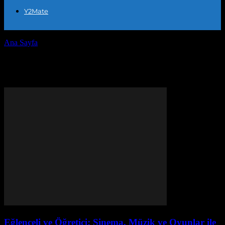
Y2Mate
Ana Sayfa
Etiketler
Motivasyon
Etiket: motivasyon
Eğlenceli ve Öğretici: Sinema, Müzik ve Oyunlar ile