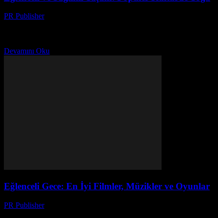
PR Publisher
-
Şubat 25, 2026
Yoga’nın Popüler Kültürde Yeri Yoga, modern dünyada sadece bir
fitness trendi olarak değil, popüler kültürde de önemli bir yere sahip
olmuştur. Sinema, müzik, televizyon ve...
Devamını Oku
Eğlenceli Gece: En İyi Filmler, Müzikler ve Oyunlar
PR Publisher
-
Şubat 16, 2026
En İyi Filmler: Sinemaya Hoş Geldiniz Sinema, her zaman bizleri