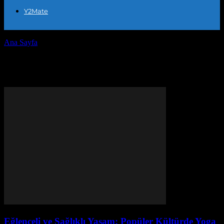
Y2Mate
Ana Sayfa
Etiketler
Stres yönetimi
Etiket: stres yönetimi
Eğlenceli ve Sağlıklı Yaşam: Popüler Kültürde Yoga